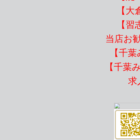
【大
【習
当店お
【千葉
【千葉
求