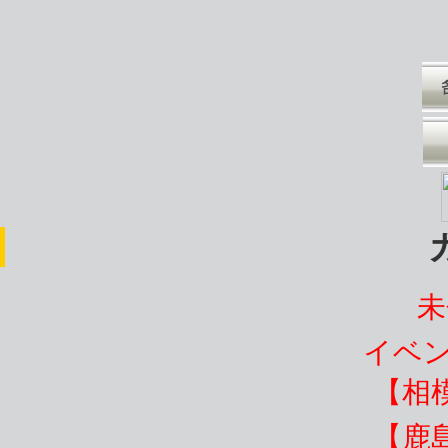
未
イベ
【相
【鹿