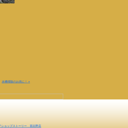
|
水槽掃除のお供に！ »