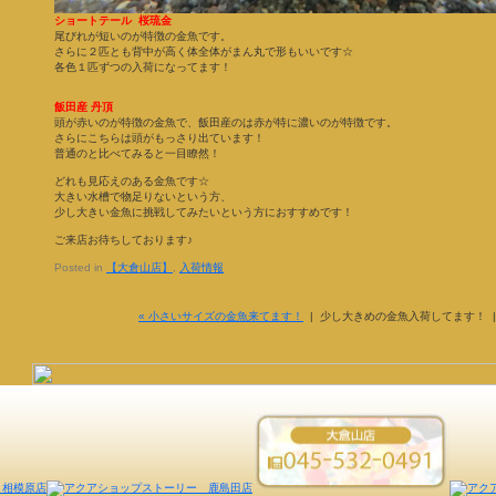
ショートテール 桜琉金
尾びれが短いのが特徴の金魚です。
さらに２匹とも背中が高く体全体がまん丸で形もいいです☆
各色１匹ずつの入荷になってます！
飯田産 丹頂
頭が赤いのが特徴の金魚で、飯田産のは赤が特に濃いのが特徴です。
さらにこちらは頭がもっさり出ています！
普通のと比べてみると一目瞭然！
どれも見応えのある金魚です☆
大きい水槽で物足りないという方、
少し大きい金魚に挑戦してみたいという方におすすめです！
ご来店お待ちしております♪
Posted in
【大倉山店】
,
入荷情報
« 小さいサイズの金魚来てます！
| 少し大きめの金魚入荷してます！ 