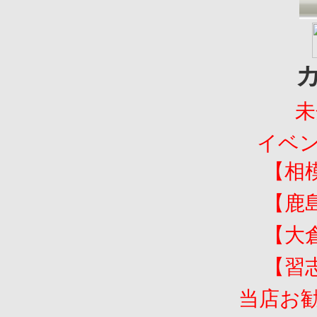
未
イベ
【相
【鹿
【大
【習
当店お