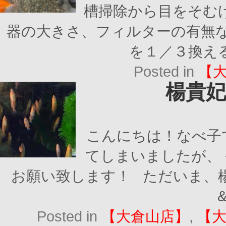
槽掃除から目をそむ
器の大きさ、フィルターの有無な
を１／３換える
Posted in
【
楊貴
こんにちは！なべ子
てしまいましたが、 今
お願い致します！ ただいま、
&
Posted in
【大倉山店】
,
【